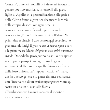
“contesa”, uno dei modelli più sfruttati in questo 
genere poetico-musicale. Imeneo, il dio greco 
figlio di Apollo, e la personificazione allegorica 
della Gloria fanno a gara per decantare le virtù 
della coppia di sposi omaggiati nella 
composizione amplificando, piuttosto che 
contraddire, l’uno le affermazioni dell’altro. Nei 
primi due recitativi i due personaggi esordiscono 
presentando Luigi il
 gran re che la Senna ognor onora
e la principessa Maria 
del polono cielo beltà più rara e 
grande
. Dopodiché proseguono da soli o più spesso 
in coppia, a prospettare agli sposi le gioie 
imminenti delle nozze e quelle future dei frutti 
della loro unione. La “riappacificazione” finale, 
che in questo genere era generalmente realizzata 
con l’intervento di un 
tertium super partes
, viene qui 
sostituita da un plauso alla festa e 
all’ambasciatore Languet a cui va il merito di 
averla patrocinata.
Ne 
La Gloria e Himeneo
 la musica di Vivaldi, che 
comprende alcuni brani tratti dalle sue 