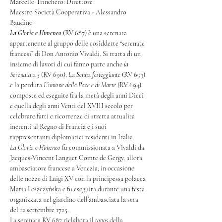
Marcello Trinchero: Direttore
Maestro Società Cooperativa - Alessandro 
Baudino
La Gloria e Himeneo
 (RV 687) è una serenata 
appartenente al gruppo delle cosiddette “serenate 
francesi” di Don Antonio Vivaldi. Si tratta di un 
insieme di lavori di cui fanno parte anche 
la 
Serenata a 3
 (RV 690), 
La Senna festeggiante
 (RV 693) 
e la perduta 
L’unione della Pace e di Marte
 (RV 694) 
composte ed eseguite fra la metà degli anni Dieci 
e quella degli anni Venti del XVIII secolo per 
celebrare fatti e ricorrenze di stretta attualità 
inerenti al Regno di Francia e i suoi 
rappresentanti diplomatici residenti in Italia.
La Gloria e Himeneo
 fu commissionata a Vivaldi da 
Jacques-Vincent Languet Comte de Gergy, allora 
ambasciatore francese a Venezia, in occasione 
delle nozze di Luigi XV con la principessa polacca 
Maria Leszczyńska e fu eseguita durante una festa 
organizzata nel giardino dell’ambasciata la sera 
del 12 settembre 1725.
La serenata RV 687 rielabora il 
topos 
della 