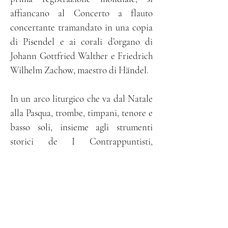
affiancano al Concerto a flauto
concertante tramandato in una copia
di Pisendel e ai corali d’organo di
Johann Gottfried Walther e Friedrich
Wilhelm Zachow, maestro di Händel.
In un arco liturgico che va dal Natale
alla Pasqua, trombe, timpani, tenore e
basso soli, insieme agli strumenti
storici de I Contrappuntisti,
restituiscono la fisionomia colta e
devozionale della musica poetica
dell’area bachiana.
Leggi l'articolo completo su
musicvoice.it: