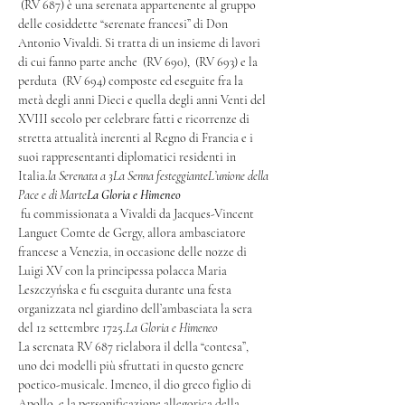
 (RV 687) è una serenata appartenente al gruppo 
delle cosiddette “serenate francesi” di Don 
Antonio Vivaldi. Si tratta di un insieme di lavori 
di cui fanno parte anche 
 (RV 690), 
 (RV 693) e la 
perduta 
 (RV 694) composte ed eseguite fra la 
metà degli anni Dieci e quella degli anni Venti del 
XVIII secolo per celebrare fatti e ricorrenze di 
stretta attualità inerenti al Regno di Francia e i 
suoi rappresentanti diplomatici residenti in 
Italia.
la Serenata a 3
La Senna festeggiante
L’unione della 
Pace e di Marte
La Gloria e Himeneo
 fu commissionata a Vivaldi da Jacques-Vincent 
Languet Comte de Gergy, allora ambasciatore 
francese a Venezia, in occasione delle nozze di 
Luigi XV con la principessa polacca Maria 
Leszczyńska e fu eseguita durante una festa 
organizzata nel giardino dell’ambasciata la sera 
del 12 settembre 1725.
La Gloria e Himeneo
La serenata RV 687 rielabora il 
della “contesa”, 
uno dei modelli più sfruttati in questo genere 
poetico-musicale. Imeneo, il dio greco figlio di 
Apollo, e la personificazione allegorica della 