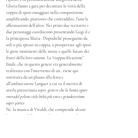
Gloria fanno a gara per decantare le virtù della 
coppia di sposi omaggiati nella composizione 
amplificando, piuttosto che contraddire, l’uno le 
affermazioni dell’altro. Nei primi due recitativi i 
due personaggi esordiscono presentando Luigi il
 e 
la principessa Maria 
. Dopodiché proseguono da 
soli o più spesso in coppia, a prospettare agli sposi 
le gioie imminenti delle nozze e quelle future dei 
frutti della loro unione. La “riappacificazione” 
finale, che in questo genere era generalmente 
realizzata con l’intervento di un 
, viene qui 
sostituita da un plauso alla festa e 
all’ambasciatore Languet a cui va il merito di 
averla patrocinata.
topos 
 gran re che la Senna ognor 
onora
del polono cielo beltà più rara e grande
tertium 
super partes
Ne 
 la musica di Vivaldi, che comprende alcuni 
brani tratti dalle sue produzioni operistiche 
coeve, è un compendio di quanto di meglio il 
compositore scrisse durante la terza decade del 
secolo. Per la brevità dei recitativi, la cui funzione 