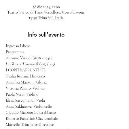
28 dic 2024, 21:00
Teatro Civico di Trino Vercellese, Corso Cavour,
13039 Trino VC, Italia
Info sull'evento
Ingresso Libero
Programma:
Antonio Vivaldi (1678 - 1741)
La Gloria e Himeneo RV 687 (1725)
I CONTRAPPUNTISTI:
Giulia Beatini: Himeneo
Annalisa Mazzoni: Gloria
Vittoria Panato: Violino
Paola Nervi: Violino
Elena Saccomandi: Viola
Anna Sakharova: Violoncello
Claudio Mazzeo: Contrabbasso
Roberto Passerini: Clavicembalo
Marcello Trinchero: Direttore