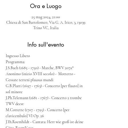
Ora e Luogo
25 mag 2024, 21:00
Chiesa di San Bartolomeo, Via G. A. Irico, 3, 13039
Trino VC, Italia
Info sull'evento
Ingresso Libero
Programma:
J.S.Bach (1685 - 1750) - Marche, BWV 207a*
Anonimo (inizio XVIII secolo) -  Mottetto - 
Cessate terreni plausus mundi
G.B.Platti (1697 - 1763) - Concerto [per flauto] in 
sol minore
J.Ph.Telemann (1681 - 1767) - Concerto 2 trombe 
TWV deest
M.Corrette (1707 - 1795) - Concerto [per 
clavicembalo] VI Op. 26
J.Th.Roemhildt - Cantata: Herr wie groß ist deine 
Güte, RoemV 201