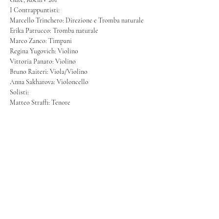
I Contrappuntisti:
Marcello Trinchero: Direzione e Tromba naturale
Erika Patrucco: Tromba naturale
Marco Zanco: Timpani
Regina Yugovich: Violino
Vittoria Panato: Violino
Bruno Raiteri: Viola/Violino
Anna Sakharova: Violoncello
Solisti:
Matteo Straffi: Tenore
Valerio Febbroni: Flauto dolce
Roberto Passerini: Clavicembalo
Condividi questo evento